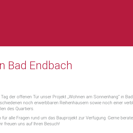
 in Bad Endbach
m Tag der offenen Tür unser Projekt „Wohnen am Sonnenhang“ in Bad
 verschiedenen noch erwerbbaren Reihenhäusern sowie noch einer ve
len des Quartiers.
 für alle Fragen rund um das Bauprojekt zur Verfügung. Gerne berat
ir freuen uns auf Ihren Besuch!