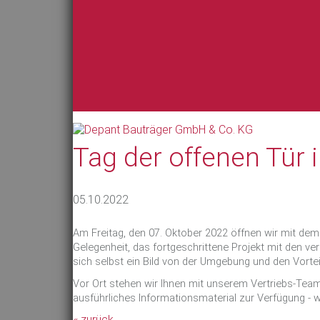
Tag der offenen Tür
05.10.2022
Am Freitag, den 07. Oktober 2022 öffnen wir mit de
Gelegenheit, das fortgeschrittene Projekt mit den
sich selbst ein Bild von der Umgebung und den Vortei
Vor Ort stehen wir Ihnen mit unserem Vertriebs-Team
ausführliches Informationsmaterial zur Verfügung - w
« zurück