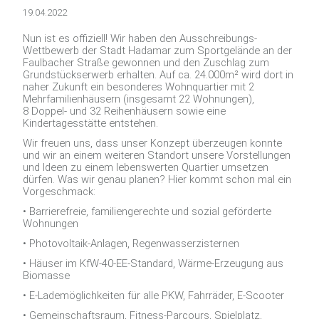
19.04.2022
Nun ist es offiziell! Wir haben den Ausschreibungs-
Wettbewerb der Stadt Hadamar zum Sportgelände an der
Faulbacher Straße gewonnen und den Zuschlag zum
Grundstückserwerb erhalten. Auf ca. 24.000m² wird dort in
naher Zukunft ein besonderes Wohnquartier mit 2
Mehrfamilienhäusern (insgesamt 22 Wohnungen),
8 Doppel- und 32 Reihenhäusern sowie eine
Kindertagesstätte entstehen.
Wir freuen uns, dass unser Konzept überzeugen konnte
und wir an einem weiteren Standort unsere Vorstellungen
und Ideen zu einem lebenswerten Quartier umsetzen
dürfen. Was wir genau planen? Hier kommt schon mal ein
Vorgeschmack:
• Barrierefreie, familiengerechte und sozial geförderte
Wohnungen
• Photovoltaik-Anlagen, Regenwasserzisternen
• Häuser im KfW-40-EE-Standard, Wärme-Erzeugung aus
Biomasse
• E-Lademöglichkeiten für alle PKW, Fahrräder, E-Scooter
• Gemeinschaftsraum, Fitness-Parcours, Spielplatz,