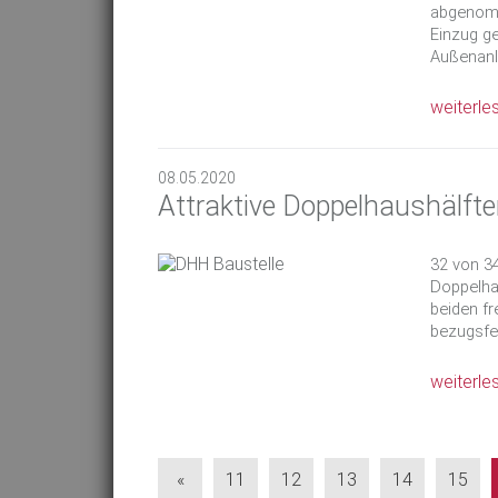
abgenomme
Einzug ge
Außenanl
weiterle
08.05.2020
Attraktive Doppelhaushälfte
32 von 3
Doppelhau
beiden f
bezugsfer
weiterle
«
11
12
13
14
15