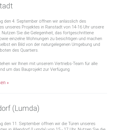
tadt
g den 4. September öffnen wir anlässlich des
es unseres Projektes in Ranstadt von 14-16 Uhr unsere
. Nutzen Sie die Gelegenheit, das fortgeschrittene
sowie einzelne Wohnungen zu besichtigen und machen
selbst ein Bild von der naturgelegenen Umgebung und
boten des Quartiers.
tehen wir Ihnen mit unserem Vertriebs-Team für alle
und um das Bauprojekt zur Verfügung.
sen »
ndorf (Lumda)
ag den 11. September öffnen wir die Türen unseres
tes in Allendorf (Lumda) von 15 - 17 Uhr. Nutzen Sie die