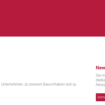
New
Sie m
bleib
m Unternehmen, zu unseren Bauvorhaben und zu
Newsl
Anme