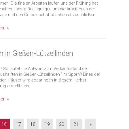
n. Die finalen Arbeiten laufen und der Frühling hat
halten - beste Bedingungen um die Arbeiten an der
age und den Gemeinschaftsflächen abzuschließen.
sen »
n in Gießen-Lützellinden
4! So lautet die Antwort zum Verkaufsstand der
shälften in Gießen-Lützellinden "Im Sporn"! Eines der
reien Häuser wird sogar noch in diesem Herbst
tig erstellt sein.
sen »
16
17
18
19
20
21
»