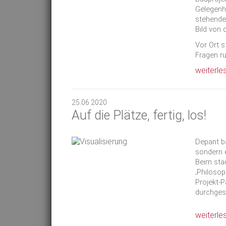
Gelegenhe
stehende
Bild von
Vor Ort s
Fragen r
weiterle
25.06.2020
Auf die Plätze, fertig, los!
Depant ba
sondern 
Beim stä
‚Philoso
Projekt-P
durchges
weiterle